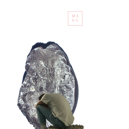
ME
NU