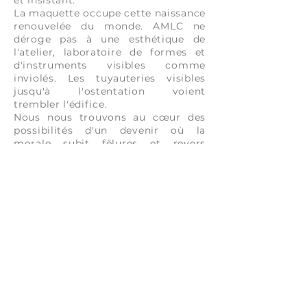
et insistant.
La maquette occupe cette naissance
renouvelée du monde. AMLC ne
déroge pas à une esthétique de
l'atelier, laboratoire de formes et
d'instruments visibles comme
inviolés. Les tuyauteries visibles
jusqu'à l'ostentation voient
trembler l'édifice.
Nous nous trouvons au cœur des
possibilités d'un devenir où la
morale subit fêlures et revers
sanglants. Les possibilités
triomphent, émanations
magnétiques et secrètes.
Loin de l'asperge, entends la nuit
rose, pure, souple, sans limite.
L'asperge blanche se situe aux
frontières du baiser. Elle remorque
une part du mystère de Dieu, au-
delà de ses apparences réalistes.
L'asperge est la