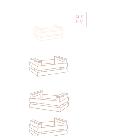
ME
NU